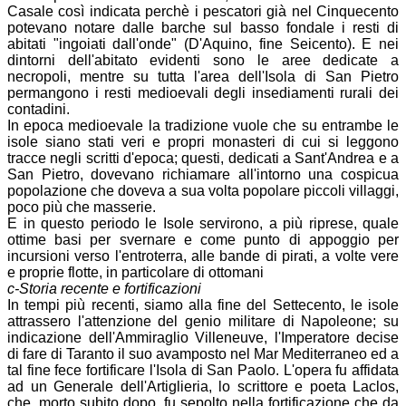
Casale così indicata perchè i pescatori già nel Cinquecento
potevano notare dalle barche sul basso fondale i resti di
abitati "ingoiati dall'onde" (D'Aquino, fine Seicento). E nei
dintorni dell'abitato evidenti sono le aree dedicate a
necropoli, mentre su tutta l'area dell'Isola di San Pietro
permangono i resti medioevali degli insediamenti rurali dei
contadini.
In epoca medioevale la tradizione vuole che su entrambe le
isole siano stati veri e propri monasteri di cui si leggono
tracce negli scritti d'epoca; questi, dedicati a Sant'Andrea e a
San Pietro, dovevano richiamare all'intorno una cospicua
popolazione che doveva a sua volta popolare piccoli villaggi,
poco più che masserie.
E in questo periodo le Isole servirono, a più riprese, quale
ottime basi per svernare e come punto di appoggio per
incursioni verso l'entroterra, alle bande di pirati, a volte vere
e proprie flotte, in particolare di ottomani
c-Storia recente e fortificazioni
In tempi più recenti, siamo alla fine del Settecento, le isole
attrassero l'attenzione del genio militare di Napoleone; su
indicazione dell'Ammiraglio Villeneuve, l'Imperatore decise
di fare di Taranto il suo avamposto nel Mar Mediterraneo ed a
tal fine fece fortificare l'Isola di San Paolo. L'opera fu affidata
ad un Generale dell'Artiglieria, lo scrittore e poeta Laclos,
che, morto subito dopo, fu sepolto nella fortificazione che da