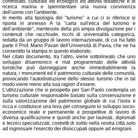
controllato, culturale ed ecologico ed attività didattiche e di
ricerca marina e sperimentare una nuova convivenza
dell'uomo con l'ambiente.
In merito alla tipologia del "turismo" a cui ci si riferisce si
riporta in annesso A la "carta sull'etica del turismo e
dell'ambiente", meritevole della più ampia divulgazione per i
contenuti che racchiude, ricchi di universalità categorica,
redatta da un gruppo di lavoro internazionale, di cui ha fatto
parte il Prof. Mario Pavan dell'Università di Pavia, che ne ha
consentito la stampa in questo elaborato.
Nel citato documento, tra l'altro, viene sottolineato che uno
sviluppo disarmonico e mal programmato delle attività
turistiche può danneggiare anche irrimediabilmente la
natura, i monumenti ed il patrimonio culturale delle comunità,
provocando l'autodistruzione dello stesso turismo che in tal
modo viene meno alla sua ragion d'essere.
L'utilizzazione che si prospetta per San Paolo contempla un
turismo culturale responsabile basato sulla conservazione e
sulla valorizzazione del patrimonio globale di cui l'isola è
ricca e costituisce una leva per conseguire lo sviluppo socio-
economico reale e permanente e prospettive di lavoro di
diversa qualificazione e quindi anche per laureati, diplomati
e tecnici specializzati, costretti di solito nella nostra città solo
ad ingrossare l'esercito dei disoccupati oppure ad emigrare.