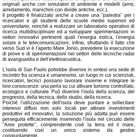
originali anche con simulatori di ambiente e modelli (armi,
arredamento, manichini con divide antiche, ecc.).
Il progetto è finalizzato anche a creare una "palestra" per i
ricercatori e gli studenti delle scuole medie superiori ed
universitarie, nonché a realizzare un laboratorio operativo di
ricerca multidisciplinare ed a sviluppare sperimentazioni in
settori innovativi pertinenti quali l'energia eolica, l'energia
solare e le telecomunicazioni; infine, sfruttando il fatto che
verso Sud vi è l'aperto Mare Jonio, prevedere la esecuzione
di prove e di sperimentazioni nei settori delle tecniche radar
di avanguardia e dell'elettroacustica.
L'isola di San Paolo potrebbe divenire in sintesi una sede di
incontro fra scienza e umanesimo, un luogo in cui scienziati,
ricercatori, tecnici possano lavorare insieme e integrare le
loro conoscenze: una perla su cui attivare turismo controllato,
ecologico e culturale. Può divenire l'isola della scienza, del
progresso, della tecnica, dello studio, della ricerca.
Poiché l'utilizzazione dell'isola deve puntare a sollecitare
interessi diffusi non solo locali per attirare investimenti
produttivi ed innovativi, la soluzione più adatta può essere
perseguita efficacemente inserendo l'isola nel circuito delle
"Aree protette", comprendente cioè la terra ed il mare,
costituendo così un unico sistema da gestire
congiuntamente.