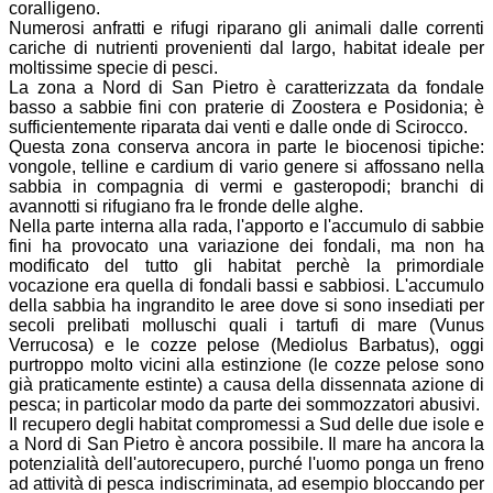
coralligeno.
Numerosi anfratti e rifugi riparano gli animali dalle correnti
cariche di nutrienti provenienti dal largo, habitat ideale per
moltissime specie di pesci.
La zona a Nord di San Pietro è caratterizzata da fondale
basso a sabbie fini con praterie di Zoostera e Posidonia; è
sufficientemente riparata dai venti e dalle onde di Scirocco.
Questa zona conserva ancora in parte le biocenosi tipiche:
vongole, telline e cardium di vario genere si affossano nella
sabbia in compagnia di vermi e gasteropodi; branchi di
avannotti si rifugiano fra le fronde delle alghe.
Nella parte interna alla rada, l'apporto e l'accumulo di sabbie
fini ha provocato una variazione dei fondali, ma non ha
modificato del tutto gli habitat perchè la primordiale
vocazione era quella di fondali bassi e sabbiosi. L'accumulo
della sabbia ha ingrandito le aree dove si sono insediati per
secoli prelibati molluschi quali i tartufi di mare (Vunus
Verrucosa) e le cozze pelose (Mediolus Barbatus), oggi
purtroppo molto vicini alla estinzione (le cozze pelose sono
già praticamente estinte) a causa della dissennata azione di
pesca; in particolar modo da parte dei sommozzatori abusivi.
Il recupero degli habitat compromessi a Sud delle due isole e
a Nord di San Pietro è ancora possibile. Il mare ha ancora la
potenzialità dell'autorecupero, purché l'uomo ponga un freno
ad attività di pesca indiscriminata, ad esempio bloccando per