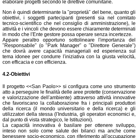
elaborare progetti secondo le direttive comunitarie.
Non è quindi determinante la "proprietà" del bene, quanto gli
obiettivi, i soggetti partecipanti (presenti sia nel comitato
tecnico-scientifico che nel consiglio di amministrazione), le
attività e i vincoli che devono essere chiaramente determinati
in modo che l'Ente gestore possa operare senza incertezze.
Appare peraltro opportuno sottolineare l'importanza del
"Responsabile" (o "Park Manager" o "Direttore Generale")
che dovrà avere capacità manageriali ed esperienza sul
tema idonee per condurre l'iniziativa con la giusta velocità,
con efficacia e con efficienza.
4.2-Obiettivi
Il progetto <<San Paolo>> si configura come uno strumento
atto a perseguire le finalità delle aree protette (conservazione
e valorizzazione dell'ambiente) attraverso attività innovative
che favoriscano la collaborazione fra i principali produttori
della ricerca (il mondo universitario e della ricerca) e gli
utilizzatori della stessa (l'Industria, gli operatori economici e,
dal punto di vista strategico, le Istituzioni).
La capacità innovativa è basilare per ottenere sviluppo,
inteso non solo come salute dei bilanci ma anche come
benessere socio-economico, con riferimento all'occupazione