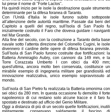
lui prese il nome di "Forte Laclos".
Ha quindi inizio per le isole la destinazione quale strumento
determinante per la difesa foranea di Taranto.
Con l'Unità d'Italia le isole furono subito sottoposte
all'attenzione delle autorità marittime. Passate dai beni del
Capitolo a quelli del regno, sull'Isola di San Paolo fu
inizialmente costruito il Faro che doveva guidare i naviganti
nel Mar Grande.
Alla fine del secolo, con la costruzione a Taranto della base
navale sotto l'attenta direzione del Colonello Cugini, le isole
divennero il cardine delle opere di difesa foranea previste.
Sull'Isola di San Paolo furono costruite due fortificazioni: la
Batteria Ammiraglio Aubry, con cannoni da 149 mm, e la
Torre Corazzata Umberto I con obici da 400 mm;
quest'ultima, ancora molto ben conservata, costituisce un
mirabile esempio di ingegneria militare per grandiosità ed
innovazione realizzativa, unico esempio sopravvissuto al
mondo.
Sull'isola di San Pietro fu realizzata la Batteria omonima con
sei obici da 280 mm. In questa occasione fu demolito il forte
napoleonico di cui restano solo alcune tracce e il faro fu
spostato e destinato ad ufficio del Genio Militare.
Oggi a distanza di più di un secolo quelle fortificazioni, inutili
militarmente, conservano saldamente il fascino di