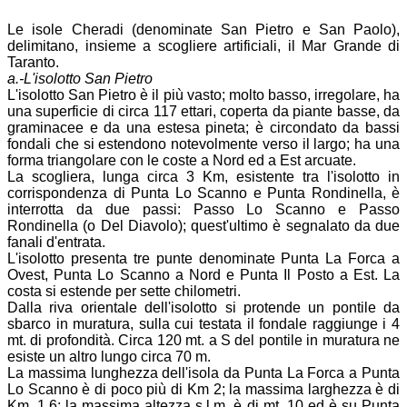
Le isole Cheradi (denominate San Pietro e San Paolo),
delimitano, insieme a scogliere artificiali, il Mar Grande di
Taranto.
a.-L'isolotto San Pietro
L'isolotto San Pietro è il più vasto; molto basso, irregolare, ha
una superficie di circa 117 ettari, coperta da piante basse, da
graminacee e da una estesa pineta; è circondato da bassi
fondali che si estendono notevolmente verso il largo; ha una
forma triangolare con le coste a Nord ed a Est arcuate.
La scogliera, lunga circa 3 Km, esistente tra l'isolotto in
corrispondenza di Punta Lo Scanno e Punta Rondinella, è
interrotta da due passi: Passo Lo Scanno e Passo
Rondinella (o Del Diavolo); quest'ultimo è segnalato da due
fanali d'entrata.
L'isolotto presenta tre punte denominate Punta La Forca a
Ovest, Punta Lo Scanno a Nord e Punta Il Posto a Est. La
costa si estende per sette chilometri.
Dalla riva orientale dell'isolotto si protende un pontile da
sbarco in muratura, sulla cui testata il fondale raggiunge i 4
mt. di profondità. Circa 120 mt. a S del pontile in muratura ne
esiste un altro lungo circa 70 m.
La massima lunghezza dell'isola da Punta La Forca a Punta
Lo Scanno è di poco più di Km 2; la massima larghezza è di
Km. 1,6; la massima altezza s.l.m. è di mt. 10 ed è su Punta