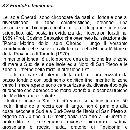
3.3-Fondali e biocenosi
Le Isole Cheradi sono circondate da tratti di fondale che si
diversificano in zone caratteristiche, creando una
associazione biologica molto ricca e di grande interesse
scientifico, già posta in evidenza dai ricercatori locali nel
1969 (Prof. Cosimo Sebastio) che ottennero la istituzione del
"Parco Marino delle Isole Cheradi" lungo il versante
meridionale delle isole con atti formali della Marina Militare e
della Provincia di Taranto (1970).
In merito ai fondali è utile operare una distinzione fra le zone
di mare a Sud delle due isole ed a Nord di San Pietro e le
zone all'interno della rada in direzione Est.
Il tratto di mare all'interno della rada è caratterizzato da
basso fondale con sedimento detritico fine; mentre le zone
verso il mare aperto sono caratterizzate da diverse tipologie
di fondale che abbracciano molte varietà di biocenosi tipiche
del Mediterraneo centrale.
Il tratto di mare a Sud è il più vario; la batimetrica dei 50
metri, limite della roccia con il fango, non è parallela alla
costa; secche a Sud e a Sud-Ovest dell'Isola di San Pietro si
ergono da 30 fino a 10 metri; dalla riva fino ai 50 metri di
profondità si susseguono diverse biocenosi: sabbia
grossolana e roccia nuda, praterie di Posidonia e