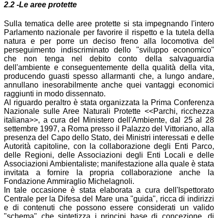
2.2 -Le aree protette
Sulla tematica delle aree protette si sta impegnando l'intero
Parlamento nazionale per favorire il rispetto e la tutela della
natura e per porre un deciso freno alla locomotiva del
perseguimento indiscriminato dello "sviluppo economico"
che non tenga nel debito conto della salvaguardia
dell'ambiente e conseguentemente della qualità della vita,
producendo guasti spesso allarmanti che, a lungo andare,
annullano inesorabilmente anche quei vantaggi economici
raggiunti in modo dissennato.
Al riguardo peraltro è stata organizzata la Prima Conferenza
Nazionale sulle Aree Naturali Protette <<Parchi, ricchezza
italiana>>, a cura del Ministero dell'Ambiente, dal 25 al 28
settembre 1997, a Roma presso il Palazzo del Vittoriano, alla
presenza del Capo dello Stato, dei Ministri interessati e delle
Autorità capitoline, con la collaborazione degli Enti Parco,
delle Regioni, delle Associazioni degli Enti Locali e delle
Associazioni Ambientaliste; manifestazione alla quale è stata
invitata a fornire la propria collaborazione anche la
Fondazione Ammiraglio Michelagnoli.
In tale occasione è stata elaborata a cura dell'Ispettorato
Centrale per la Difesa del Mare una "guida", ricca di indirizzi
e di contenuti che possono essere considerati un valido
"schema" che sintetizza i principi base di concezione, di