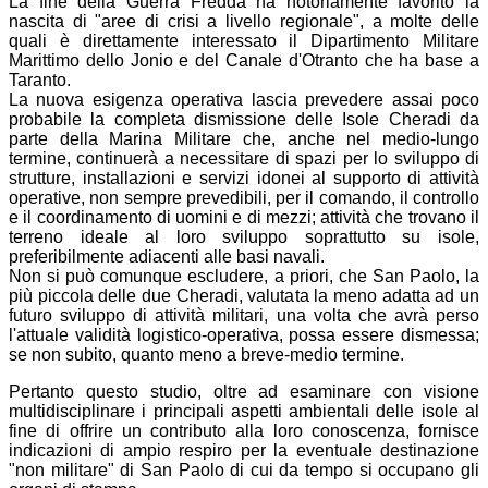
La fine della Guerra Fredda ha notoriamente favorito la
nascita di "aree di crisi a livello regionale", a molte delle
quali è direttamente interessato il Dipartimento Militare
Marittimo dello Jonio e del Canale d'Otranto che ha base a
Taranto.
La nuova esigenza operativa lascia prevedere assai poco
probabile la completa dismissione delle Isole Cheradi da
parte della Marina Militare che, anche nel medio-lungo
termine, continuerà a necessitare di spazi per lo sviluppo di
strutture, installazioni e servizi idonei al supporto di attività
operative, non sempre prevedibili, per il comando, il controllo
e il coordinamento di uomini e di mezzi; attività che trovano il
terreno ideale al loro sviluppo soprattutto su isole,
preferibilmente adiacenti alle basi navali.
Non si può comunque escludere, a priori, che San Paolo, la
più piccola delle due Cheradi, valutata la meno adatta ad un
futuro sviluppo di attività militari, una volta che avrà perso
l'attuale validità logistico-operativa, possa essere dismessa;
se non subito, quanto meno a breve-medio termine.
Pertanto questo studio, oltre ad esaminare con visione
multidisciplinare i principali aspetti ambientali delle isole al
fine di offrire un contributo alla loro conoscenza, fornisce
indicazioni di ampio respiro per la eventuale destinazione
"non militare" di San Paolo di cui da tempo si occupano gli