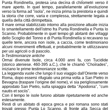
Punta Rondinella, protesa una decina di chilometri verso il
mare aperto. In quel tempo, parallelamente all'evoluzione
verso la forma ad "isola", ne inizia prima la preistoria e quindi
la storia che corre, varia e complessa, strettamente legata a
quella della città dirimpettaia.
Il mare ormai stabilizzato intorno alla posizione attuale inizia
lo smantellamento dell'istmo fra Punta Rondinella e Punta lo
Scanno. Probabilmente in quel tempo gli abitanti dei villaggi
dello Scoglio del Tonno e di Punta Rondinella si recavano su
quelle terre, ancora non isole, a caccia, come testimoniano
alcuni rinvenimenti effettuati, e probabilmente le utilizzavano
per usi agricoli o di pascolo.
b-Testimonianze antiche
Ormai divenute Isole, circa 4.000 anni fa, con Tucidide
(storico ateniese. 460-395 a.C.), che le chiamò "Choìrades",
iniziano le prime testimonianze scritte.
La leggenda vuole che lungo il suo viaggio dall'Oriente verso
Roma, dopo essersi rifugiato una prima volta a San Pietro in
Bevagna (traspare l'origine del nome), vi sia perigliosamente
approdato San Pietro, sulla spiaggia detta "Apodonia", "cum
nautis et sociis".
Con il tempo le isole furono abitate ripetutamente ed anche
estesamente.
Resti di un abitato di epoca greca e poi romana sono stati
trovati presso Punta Lo Scanno, di fronte alla Secca del