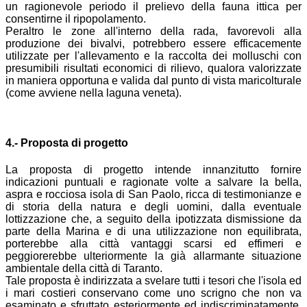
un ragionevole periodo il prelievo della fauna ittica per
consentirne il ripopolamento.
Peraltro le zone all'interno della rada, favorevoli alla
produzione dei bivalvi, potrebbero essere efficacemente
utilizzate per l'allevamento e la raccolta dei molluschi con
presumibili risultati economici di rilievo, qualora valorizzate
in maniera opportuna e valida dal punto di vista maricolturale
(come avviene nella laguna veneta).
4.- Proposta di progetto
La proposta di progetto intende innanzitutto fornire
indicazioni puntuali e ragionate volte a salvare la bella,
aspra e rocciosa isola di San Paolo, ricca di testimonianze e
di storia della natura e degli uomini, dalla eventuale
lottizzazione che, a seguito della ipotizzata dismissione da
parte della Marina e di una utilizzazione non equilibrata,
porterebbe alla città vantaggi scarsi ed effimeri e
peggiorerebbe ulteriormente la già allarmante situazione
ambientale della città di Taranto.
Tale proposta è indirizzata a svelare tutti i tesori che l'isola ed
i mari costieri conservano come uno scrigno che non va
esaminato e sfruttato esteriormente ed indiscriminatamente,