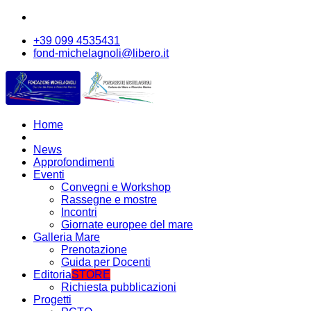
+39 099 4535431
fond-michelagnoli@libero.it
Home
News
Approfondimenti
Eventi
Convegni e Workshop
Rassegne e mostre
Incontri
Giornate europee del mare
Galleria Mare
Prenotazione
Guida per Docenti
Editoria
STORE
Richiesta pubblicazioni
Progetti