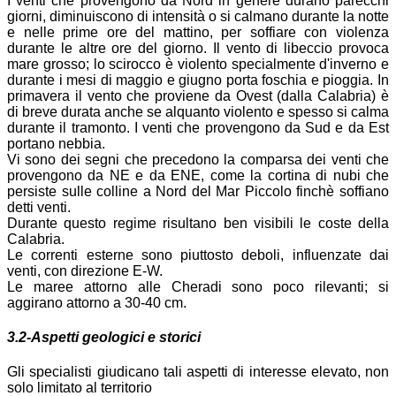
I venti che provengono da Nord in genere durano parecchi
giorni, diminuiscono di intensità o si calmano durante la notte
e nelle prime ore del mattino, per soffiare con violenza
durante le altre ore del giorno. Il vento di libeccio provoca
mare grosso; lo scirocco è violento specialmente d'inverno e
durante i mesi di maggio e giugno porta foschia e pioggia. In
primavera il vento che proviene da Ovest (dalla Calabria) è
di breve durata anche se alquanto violento e spesso si calma
durante il tramonto. I venti che provengono da Sud e da Est
portano nebbia.
Vi sono dei segni che precedono la comparsa dei venti che
provengono da NE e da ENE, come la cortina di nubi che
persiste sulle colline a Nord del Mar Piccolo finchè soffiano
detti venti.
Durante questo regime risultano ben visibili le coste della
Calabria.
Le correnti esterne sono piuttosto deboli, influenzate dai
venti, con direzione E-W.
Le maree attorno alle Cheradi sono poco rilevanti; si
aggirano attorno a 30-40 cm.
3.2-Aspetti geologici e storici
Gli specialisti giudicano tali aspetti di interesse elevato, non
solo limitato al territorio