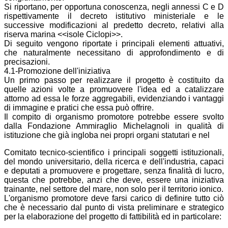
Si riportano, per opportuna conoscenza, negli annessi C e D
rispettivamente il decreto istitutivo ministeriale e le
successive modificazioni al predetto decreto, relativi alla
riserva marina <<isole Ciclopi>>.
Di seguito vengono riportate i principali elementi attuativi,
che naturalmente necessitano di approfondimento e di
precisazioni.
4.1-Promozione dell'iniziativa
Un primo passo per realizzare il progetto è costituito da
quelle azioni volte a promuovere l'idea ed a catalizzare
attorno ad essa le forze aggregabili, evidenziando i vantaggi
di immagine e pratici che essa può offrire.
Il compito di organismo promotore potrebbe essere svolto
dalla Fondazione Ammiraglio Michelagnoli in qualità di
istituzione che già ingloba nei propri organi statutari e nel
Comitato tecnico-scientifico i principali soggetti istituzionali,
del mondo universitario, della ricerca e dell'industria, capaci
e deputati a promuovere e progettare, senza finalità di lucro,
questa che potrebbe, anzi che deve, essere una iniziativa
trainante, nel settore del mare, non solo per il territorio ionico.
L'organismo promotore deve farsi carico di definire tutto ciò
che è necessario dal punto di vista preliminare e strategico
per la elaborazione del progetto di fattibilità ed in particolare: