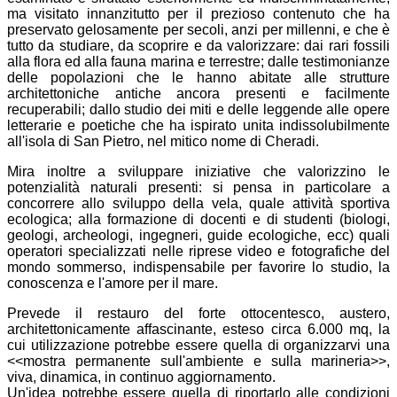
ma visitato innanzitutto per il prezioso contenuto che ha
preservato gelosamente per secoli, anzi per millenni, e che è
tutto da studiare, da scoprire e da valorizzare: dai rari fossili
alla flora ed alla fauna marina e terrestre; dalle testimonianze
delle popolazioni che le hanno abitate alle strutture
architettoniche antiche ancora presenti e facilmente
recuperabili; dallo studio dei miti e delle leggende alle opere
letterarie e poetiche che ha ispirato unita indissolubilmente
all'isola di San Pietro, nel mitico nome di Cheradi.
Mira inoltre a sviluppare iniziative che valorizzino le
potenzialità naturali presenti: si pensa in particolare a
concorrere allo sviluppo della vela, quale attività sportiva
ecologica; alla formazione di docenti e di studenti (biologi,
geologi, archeologi, ingegneri, guide ecologiche, ecc) quali
operatori specializzati nelle riprese video e fotografiche del
mondo sommerso, indispensabile per favorire lo studio, la
conoscenza e l'amore per il mare.
Prevede il restauro del forte ottocentesco, austero,
architettonicamente affascinante, esteso circa 6.000 mq, la
cui utilizzazione potrebbe essere quella di organizzarvi una
<<mostra permanente sull'ambiente e sulla marineria>>,
viva, dinamica, in continuo aggiornamento.
Un'idea potrebbe essere quella di riportarlo alle condizioni