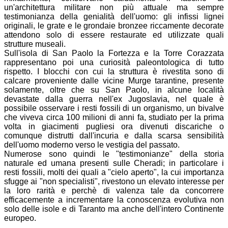
un'architettura militare non più attuale ma sempre
testimonianza della genialità dell'uomo: gli infissi lignei
originali, le grate e le grondaie bronzee riccamente decorate
attendono solo di essere restaurate ed utilizzate quali
strutture museali.
Sull'isola di San Paolo la Fortezza e la Torre Corazzata
rappresentano poi una curiosità paleontologica di tutto
rispetto. I blocchi con cui la struttura è rivestita sono di
calcare proveniente dalle vicine Murge tarantine, presente
solamente, oltre che su San Paolo, in alcune località
devastate dalla guerra nell'ex Jugoslavia, nel quale è
possibile osservare i resti fossili di un organismo, un bivalve
che viveva circa 100 milioni di anni fa, studiato per la prima
volta in giacimenti pugliesi ora divenuti discariche o
comunque distrutti dall'incuria e dalla scarsa sensibilità
dell'uomo moderno verso le vestigia del passato.
Numerose sono quindi le "testimonianze" della storia
naturale ed umana presenti sulle Cheradi; in particolare i
resti fossili, molti dei quali a "cielo aperto", la cui importanza
sfugge ai "non specialisti", rivestono un elevato interesse per
la loro rarità e perchè di valenza tale da concorrere
efficacemente a incrementare la conoscenza evolutiva non
solo delle isole e di Taranto ma anche dell'intero Continente
europeo.