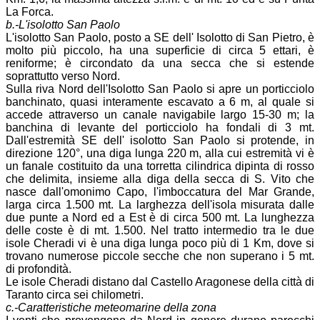
La Forca.
b.-L'isolotto San Paolo
L'isolotto San Paolo, posto a SE dell' Isolotto di San Pietro, è
molto più piccolo, ha una superficie di circa 5 ettari, è
reniforme; è circondato da una secca che si estende
soprattutto verso Nord.
Sulla riva Nord dell'Isolotto San Paolo si apre un porticciolo
banchinato, quasi interamente escavato a 6 m, al quale si
accede attraverso un canale navigabile largo 15-30 m; la
banchina di levante del porticciolo ha fondali di 3 mt.
Dall'estremità SE dell' isolotto San Paolo si protende, in
direzione 120°, una diga lunga 220 m, alla cui estremità vi è
un fanale costituito da una torretta cilindrica dipinta di rosso
che delimita, insieme alla diga della secca di S. Vito che
nasce dall'omonimo Capo, l'imboccatura del Mar Grande,
larga circa 1.500 mt. La larghezza dell'isola misurata dalle
due punte a Nord ed a Est è di circa 500 mt. La lunghezza
delle coste è di mt. 1.500. Nel tratto intermedio tra le due
isole Cheradi vi è una diga lunga poco più di 1 Km, dove si
trovano numerose piccole secche che non superano i 5 mt.
di profondità.
Le isole Cheradi distano dal Castello Aragonese della città di
Taranto circa sei chilometri.
c.-Caratteristiche meteomarine della zona