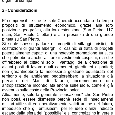
organi di stampa
2.- Considerazioni
E' comprensibile che le isole Cheradi accendano da tempo
propositi di sfruttamento economico, grazie alla loro
posizione geografica, alla loro estensione (San Pietro, 117
ettari; San Paolo, 5 ettari) e alla presenza di una grande
pineta su San Pietro.
Si sente spesso parlare di progetti di villaggi turistici, di
costruzioni di grandi alberghi, di casinò; si tratta di progetti
potenzialmente capaci di una notevole promozione turistica
che potrebbero anche attirare investimenti cospicui, ma che
offirebbero ai cittadini solo i vantaggi della creazione di
alcuni posti di lavoro quali camerieri, giardinieri o portieri;
non garantirebbero la necessaria gestione equilibrata del
territorio e dell'ambiente; peggiorebbero la situazione già
precaria dei Mari di Taranto, incrementando una
antropizzazione incontrollata anche sulle isole, come è già
avvenuto sulle coste della Provincia ionica.
Attualmente, solo la generale "sensazione" che San Pietro
non potrà essere dismessa perchè sede di insediamenti
militari utilizzati ed operativamente validi anche nel futuro,
impedisce che gli entusiasmi per le idee dianzi indicate
escano dalla sfera del "possibile" e si concretizzino in vere e