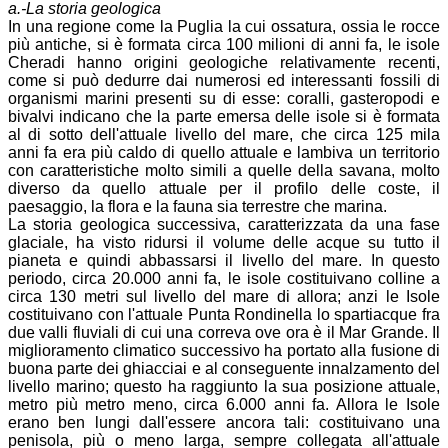
a.-La storia geologica
In una regione come la Puglia la cui ossatura, ossia le rocce
più antiche, si è formata circa 100 milioni di anni fa, le isole
Cheradi hanno origini geologiche relativamente recenti,
come si può dedurre dai numerosi ed interessanti fossili di
organismi marini presenti su di esse: coralli, gasteropodi e
bivalvi indicano che la parte emersa delle isole si è formata
al di sotto dell'attuale livello del mare, che circa 125 mila
anni fa era più caldo di quello attuale e lambiva un territorio
con caratteristiche molto simili a quelle della savana, molto
diverso da quello attuale per il profilo delle coste, il
paesaggio, la flora e la fauna sia terrestre che marina.
La storia geologica successiva, caratterizzata da una fase
glaciale, ha visto ridursi il volume delle acque su tutto il
pianeta e quindi abbassarsi il livello del mare. In questo
periodo, circa 20.000 anni fa, le isole costituivano colline a
circa 130 metri sul livello del mare di allora; anzi le Isole
costituivano con l'attuale Punta Rondinella lo spartiacque fra
due valli fluviali di cui una correva ove ora è il Mar Grande. Il
miglioramento climatico successivo ha portato alla fusione di
buona parte dei ghiacciai e al conseguente innalzamento del
livello marino; questo ha raggiunto la sua posizione attuale,
metro più metro meno, circa 6.000 anni fa. Allora le Isole
erano ben lungi dall'essere ancora tali: costituivano una
penisola, più o meno larga, sempre collegata all'attuale