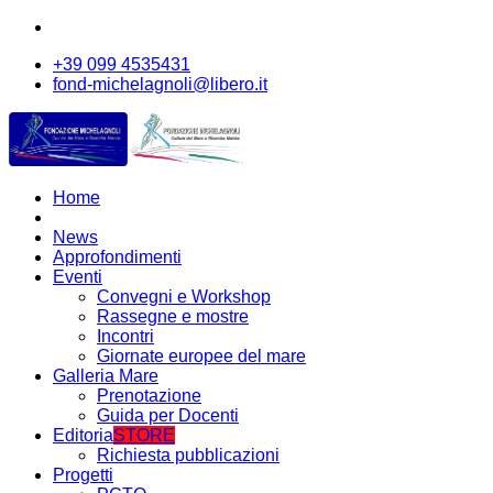
+39 099 4535431
fond-michelagnoli@libero.it
Home
News
Approfondimenti
Eventi
Convegni e Workshop
Rassegne e mostre
Incontri
Giornate europee del mare
Galleria Mare
Prenotazione
Guida per Docenti
Editoria
STORE
Richiesta pubblicazioni
Progetti