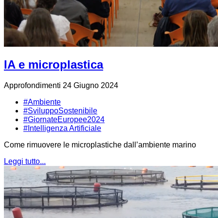
IA e microplastica
Approfondimenti
24 Giugno 2024
#Ambiente
#SviluppoSostenibile
#GiornateEuropee2024
#Intelligenza Artificiale
Come rimuovere le microplastiche dall’ambiente marino
Leggi tutto...