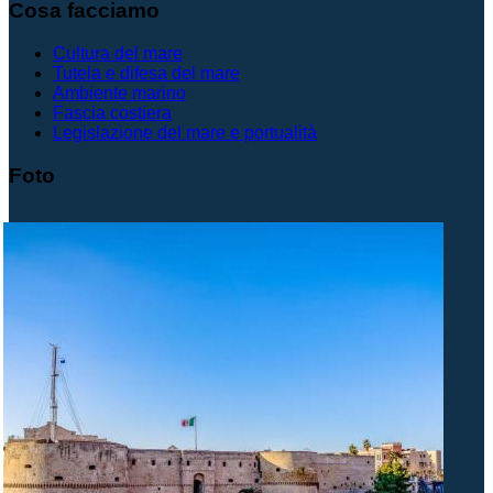
Cosa facciamo
Cultura del mare
Tutela e difesa del mare
Ambiente marino
Fascia costiera
Legislazione del mare e portualità
Foto