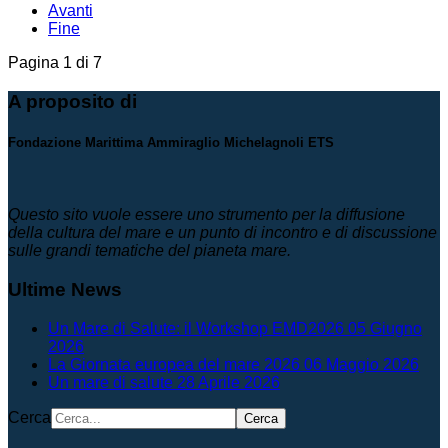
Avanti
Fine
Pagina 1 di 7
A proposito di
Fondazione Marittima Ammiraglio Michelagnoli ETS
Questo sito vuole essere uno strumento per la diffusione
della cultura del mare e un punto di incontro e di discussione
sulle grandi tematiche del pianeta mare.
Ultime News
Un Mare di Salute: il Workshop EMD2026
05 Giugno
2026
La Giornata europea del mare 2026
06 Maggio 2026
Un mare di salute
28 Aprile 2026
Cerca
Cerca