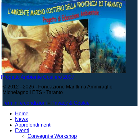
Progetto Ambiente Costiero 2007
© 2012 - 2026 - Fondazione Marittima Ammiraglio
Michelagnoli ETS - Taranto
Termini e condizioni
•
Privacy & Cookie
Home
News
Approfondimenti
Eventi
Convegni e Workshop